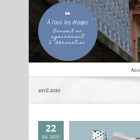
Passer
au
contenu
Acc
avril 2020
22
04, 2020