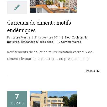
démiques
uleurs & matières
ces & idées déco
Carreaux de ciment : motifs
endémiques
Par
Laure Mestre
|
21 septembre 2014
|
Blog
,
Couleurs &
matières
,
Tendances & idées déco
|
19 Commentaires
Revêtements de sol et de murs imitation carreaux de
ciment : le tour de la question... ou presque ! Il [...]
Lire la suite
7
omenades
11, 2013