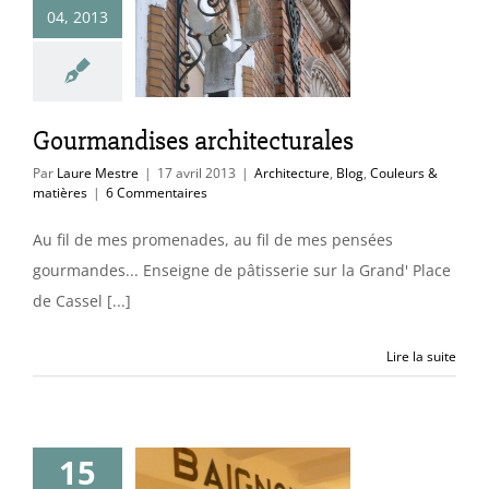
rmandises
04, 2013
itecturales
ure
Blog
Couleurs
& matières
Gourmandises architecturales
Par
Laure Mestre
|
17 avril 2013
|
Architecture
,
Blog
,
Couleurs &
matières
|
6 Commentaires
Au fil de mes promenades, au fil de mes pensées
gourmandes... Enseigne de pâtisserie sur la Grand' Place
de Cassel [...]
Lire la suite
15
s-douches à