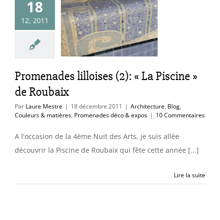
18
ises (2): « La
12, 2011
scine » de
Roubaix
ure
Blog
Couleurs
res
Promenades
Promenades lilloises (2): « La Piscine »
éco & expos
de Roubaix
Par
Laure Mestre
|
18 décembre 2011
|
Architecture
,
Blog
,
Couleurs & matières
,
Promenades déco & expos
|
10 Commentaires
A l'occasion de la 4ème Nuit des Arts, je suis allée
découvrir la Piscine de Roubaix qui fête cette année [...]
Lire la suite