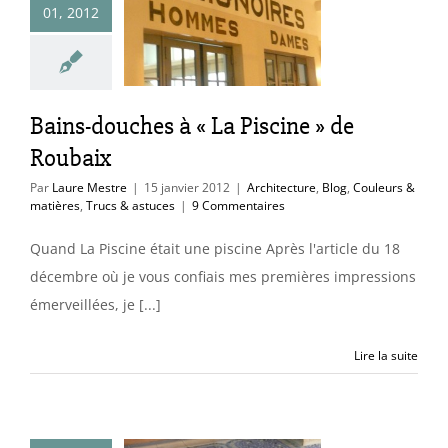
01, 2012
Piscine » de
Roubaix
ure
Blog
Couleurs
es
Trucs & astuces
Bains-douches à « La Piscine » de
Roubaix
Par
Laure Mestre
|
15 janvier 2012
|
Architecture
,
Blog
,
Couleurs &
matières
,
Trucs & astuces
|
9 Commentaires
Quand La Piscine était une piscine Après l'article du 18
décembre où je vous confiais mes premières impressions
émerveillées, je [...]
Lire la suite
omenades