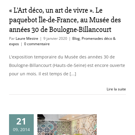
llancourt
« L’Art déco, un art de vivre ». Le
omenades déco &
paquebot Île-de-France, au Musée des
expos
années 30 de Boulogne-Billancourt
Par
Laure Mestre
|
9 janvier 2020
|
Blog
,
Promenades déco &
expos
|
0 commentaire
L'exposition temporaire du Musée des années 30 de
Boulogne-Billancourt (Hauts-de-Seine) est encore ouverte
pour un mois. Il est temps de [...]
Lire la suite
21
ux de ciment
09, 2014
: motifs