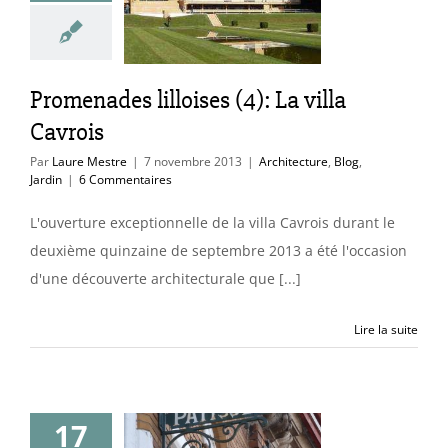
es (4): La villa
Cavrois
cture
Blog
Jardin
Promenades lilloises (4): La villa
Cavrois
Par
Laure Mestre
|
7 novembre 2013
|
Architecture
,
Blog
,
Jardin
|
6 Commentaires
L'ouverture exceptionnelle de la villa Cavrois durant le
deuxième quinzaine de septembre 2013 a été l'occasion
d'une découverte architecturale que [...]
Lire la suite
17