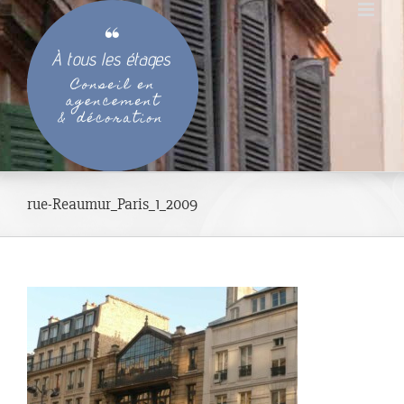
Passer
au
contenu
rue-Reaumur_Paris_1_2009